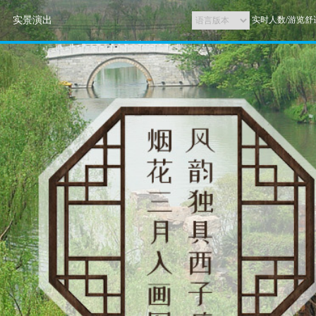
实景演出
实时人数/游览舒