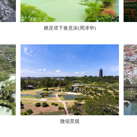
栖灵塔下春意浓(周泽华)
微缩景观