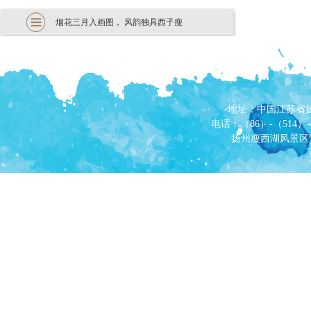
烟花三月入画图， 风韵独具西子瘦
地址：中国江苏省
电话：（86）-（514）-87
扬州瘦西湖风景区