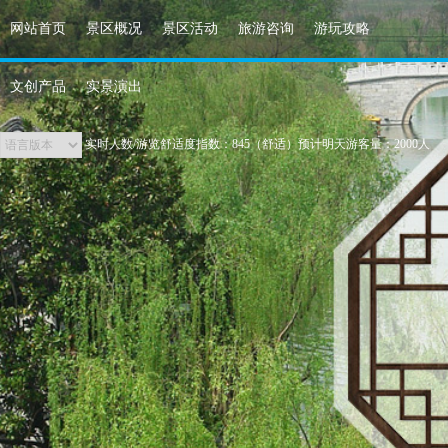
网站首页
景区概况
景区活动
旅游咨询
游玩攻略
文创产品
实景演出
实时人数/游览舒适度指数：845（舒适）预计明天游客量：2000人
景区瞬时最大承载量为42000人