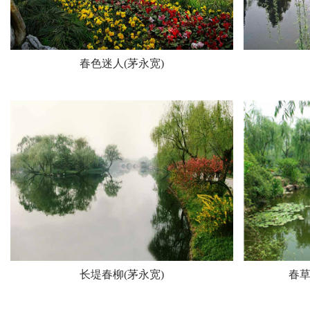
春色迷人(茅永宽)
长堤春柳(茅永宽)
春