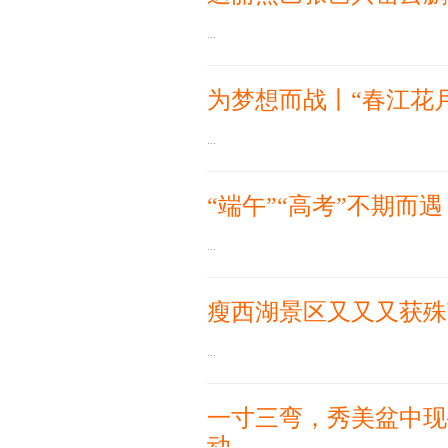
...
为梦想而战丨“春江花
...
“端午”“高考”不期而
...
瘦西湖景区又又又获殊
...
一寸三弯，秀美盆中现
动