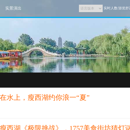
实景演出
实时人数/游览舒
在水上，瘦西湖约你浪一“夏”
瘦西湖《极限挑战》，1757美食街坊猜灯