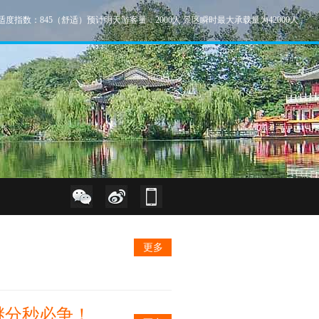
适度指数：845（舒适）预计明天游客量：2000人 景区瞬时最大承载量为42000人
更多
谜分秒必争！