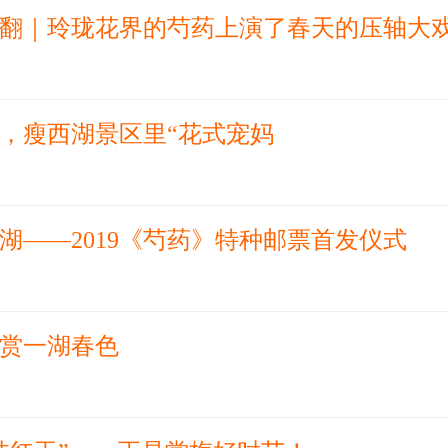
翻｜玲珑花界的芍药上演了春天的压轴大
，瘦西湖景区里“花式宠妈
湖——2019《芍药》特种邮票首发仪式
赏一湖春色