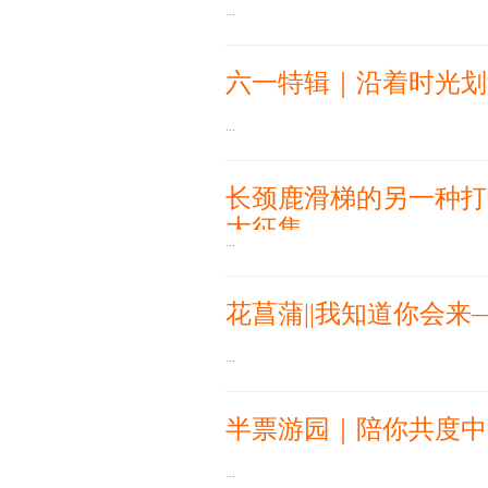
...
六一特辑｜沿着时光划
...
长颈鹿滑梯的另一种打
大征集
...
花菖蒲||我知道你会来
...
半票游园｜陪你共度中
...