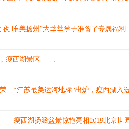
月夜·唯美扬州”为莘莘学子准备了专属福利
遇，瘦西湖景区。。。
荣｜“江苏最美运河地标”出炉，瘦西湖入
——瘦西湖扬派盆景惊艳亮相2019北京世园