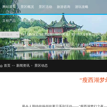
网站首页
景区概况
景区活动
旅游咨询
游玩攻略
文创产品
实景演出
实时人数/游览舒适度指数：845（舒适）预计明天游客量：2000人
景区瞬时最大承载量为42000人
首页
新闻资讯
景区动态
>>
>
“瘦西湖梦
最令人期待的扬州的夏日系列活动——“瘦西湖梦幻之夜—月