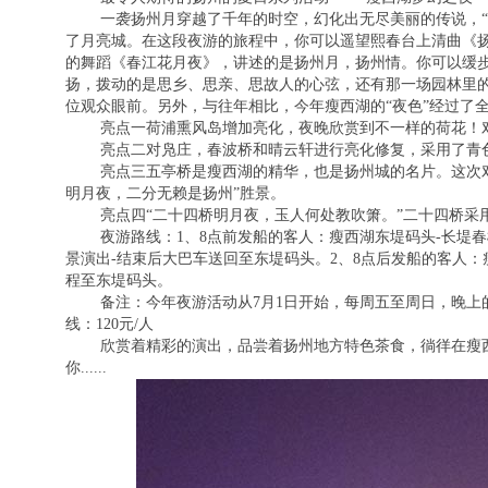
一袭扬州月穿越了千年的时空，幻化出无尽美丽的传说，“天
了月亮城。在这段夜游的旅程中，你可以遥望熙春台上清曲《
的舞蹈《春江花月夜》，讲述的是扬州月，扬州情。你可以缓
扬，拨动的是思乡、思亲、思故人的心弦，还有那一场园林里的
位观众眼前。另外，与往年相比，今年瘦西湖的“夜色”经过了
亮点一荷浦熏风岛增加亮化，夜晚欣赏到不一样的荷花！对
亮点二对凫庄，春波桥和晴云轩进行亮化修复，采用了青色
亮点三五亭桥是瘦西湖的精华，也是扬州城的名片。这次对五
明月夜，二分无赖是扬州”胜景。
亮点四“二十四桥明月夜，玉人何处教吹箫。”二十四桥采用
夜游路线：1、8点前发船的客人：瘦西湖东堤码头-长堤春柳-
景演出-结束后大巴车送回至东堤码头。2、8点后发船的客人：瘦
程至东堤码头。
备注：今年夜游活动从7月1日开始，每周五至周日，晚上的
线：120元/人
欣赏着精彩的演出，品尝着扬州地方特色茶食，徜徉在瘦西湖
你......